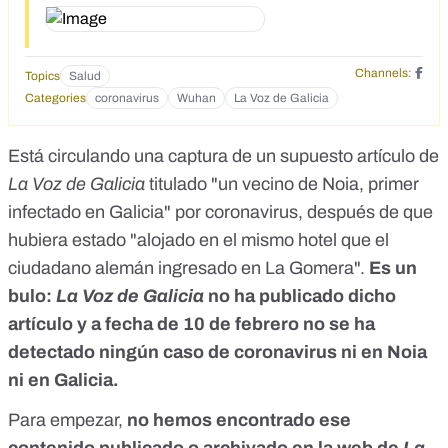
href="https://www.facebook.com/photo.php?
fbid=3065299176859953&amp;set=a.416188461771051&a
mp;type=3&amp;theater">https://www.facebook.com/photo
Channels:
Topics
Salud
.php?
Categories
coronavirus
Wuhan
La Voz de Galicia
fbid=3065299176859953&amp;set=a.416188461771051&a
mp;type=3&amp;theater</a></p>
Está circulando una captura de un supuesto artículo de
La Voz de Galicia
titulado "un vecino de Noia, primer
infectado en Galicia" por coronavirus, después de que
hubiera estado "alojado en el mismo hotel que el
ciudadano alemán ingresado en La Gomera".
Es un
bulo:
La Voz de Galicia
no ha publicado dicho
artículo y a fecha de 10 de febrero no se ha
detectado ningún caso de coronavirus ni en Noia
ni en Galicia.
Para empezar,
no hemos encontrado ese