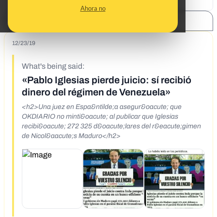
Ahora no
SHARE:
12/23/19
What's being said:
«Pablo Iglesias pierde juicio: sí recibió
dinero del régimen de Venezuela»
<h2>Una juez en Espa&ntilde;a asegur&oacute; que
OKDIARIO no minti&oacute; al publicar que Iglesias
recibi&oacute; 272 325 d&oacute;lares del r&eacute;gimen
de Nicol&aacute;s Maduro</h2>