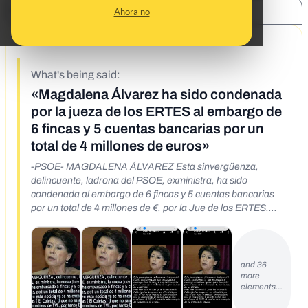
SHARE:
Ahora no
9/30/19
What's being said:
«Magdalena Álvarez ha sido condenada
por la jueza de los ERTES al embargo de
6 fincas y 5 cuentas bancarias por un
total de 4 millones de euros»
-PSOE- MAGDALENA ÁLVAREZ Esta sinvergüenza,
delincuente, ladrona del PSOE, exministra, ha sido
condenada al embargo de 6 fincas y 5 cuentas bancarias
por un total de 4 millones de €, por la Jue de los ERTES.
Pues bien esta noticia ya se ha encargado Pablo Iglesias de
que no sea difundida por TVE ni por otros medios de
comunicacións Que se entere todo el mundo que es una
vergüenza, el PSOE el partido más corrupt de la historia de
and 36
more
España. 140 AÑOS ROBANDO Y MATANDO -PSOE-
elements…
MAGDALENA ÁLVAREZ Esta sinvergüenza, delincuente,
ladrona del PSOE, exministra, ha sido condenada al