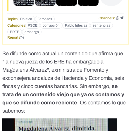
embargo de 6 fincas y 5 cuentas bancarias por un total de 4
millones de €, por la Jue de los ERTES. Pues bien esta
noticia ya se ha encargado Pablo Iglesias de que no sea
Channels:
Topics
Política
Famosos
difundida por TVE ni por otros medios de comunicacións
Categories
PSOE
corrupción
Pablo Iglesias
sentencias
Que se entere todo el mundo que es una vergüenza, el
ERTE
embargo
PSOE el partido más corrupt de la historia de España. 140
Reports
74
AÑOS ROBANDO Y MATANDO
Se difunde como actual un contenido que afirma que
"la nueva jueza de los ERE ha embargado a
Magdalena Álvarez", exministra de Fomento y
exconsejera andaluza de Hacienda y Economía, seis
fincas y cinco cuentas bancarias. Sin embargo,
se
trata de un contenido viejo que ya os contamos y
que se difunde como reciente
. Os contamos lo que
sabemos: