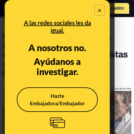
×
Hazte Maldit
o
Abrir menú
A las redes sociales les da
DESINFO
igual.
Pérez-Reverte, Julia Otero,
Antonio Gala...: Frases de
A nosotros no.
escritores, actores, periodistas
Ayúdanos a
y músicos que nunca han
investigar.
pronunciado
Publicado el
Dec 6, 2019, 3:38:00 PM
Hazte
Embajadora/Embajador