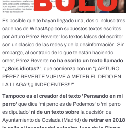
Es posible que te hayan llegado una, dos o incluso tres
cadenas de WhastApp con supuestos textos escritos
por Arturo Pérez Reverte: los textos falsos del escritor
son un clásico de las redes y de la desinformación. Sin
embargo, al contrario de lo que te están haciendo
creer, Pérez Reverte
no ha escrito un texto llamado
"¿Sois idiotas?
", que comienza con un "¡¡ARTURO
PÉREZ REVERTE VUELVE A METER EL DEDO EN
LA LLAGA!!¡¡¡ INDECENTES!!!".
Tampoco es el creador del texto 'Pensando en mi
perro'
que dice 'mi perro es de Podemos' o 'mi perro
es diputado'
ni de un texto sobre
la decisión del
Ayuntamiento de Coslada (Madrid) de
retirar en 2018
la calle al inventor del autogiro Juan de la Cierva.