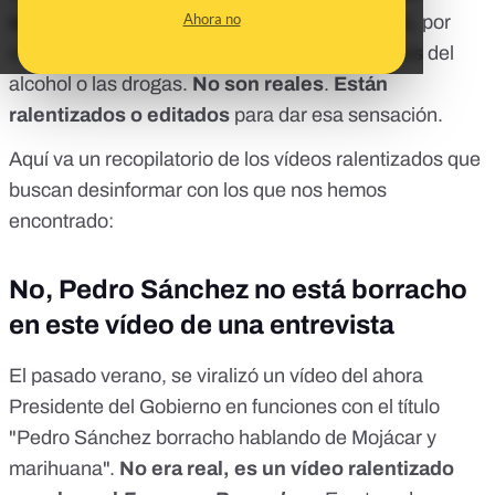
Ahora no
señalar a personalidades políticas
. En ellos, por
como hablan, parece que estén bajo los efectos del
alcohol o las drogas.
No son reales
.
Están
ralentizados o editados
para dar esa sensación.
Aquí va un recopilatorio de los vídeos ralentizados que
buscan desinformar con los que nos hemos
encontrado:
No, Pedro Sánchez no está borracho
en este vídeo de una entrevista
El pasado verano, se viralizó un vídeo del ahora
Presidente del Gobierno en funciones con el título
"Pedro Sánchez borracho hablando de Mojácar y
marihuana".
No era real
, es un vídeo ralentizado