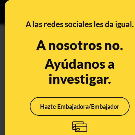
Grupos Ceuta
•
DESINFO
PREB
A las redes sociales les da igual.
DESINFO
A nosotros no.
¿Qué sabemos sobre el "muert
una parada cardiorrespiratori
Ayúdanos a
investigar.
Publicado el
Oct 15, 2019, 12:35:11 PM
Hazte Embajadora/Embajador