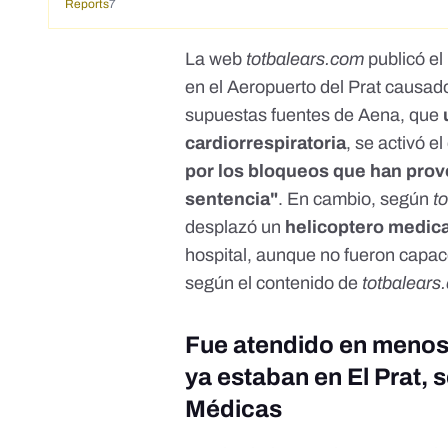
Reports
7
La web
totbalears.com
publicó el
en el Aeropuerto del Prat causado
supuestas fuentes de Aena, que
cardiorrespiratoria
, se activó 
por los bloqueos que han provo
sentencia"
. En cambio, según
t
desplazó un
helicoptero medica
hospital, aunque no fueron capace
según el contenido de
totbalears
Fue atendido en menos
ya estaban en El Prat,
Médicas