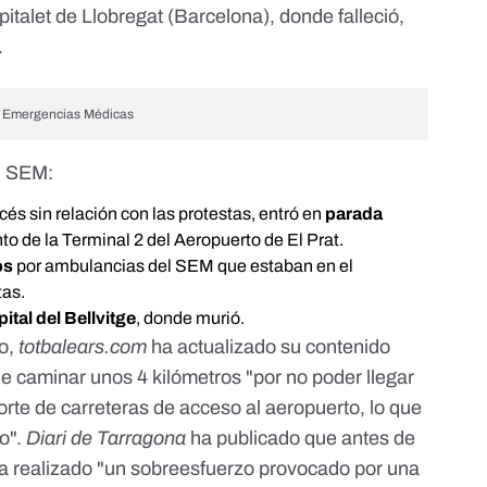
spitalet de Llobregat (Barcelona), donde falleció,
.
de Emergencias Médicas
l SEM:
cés sin relación con las protestas, entró en
parada
o de la Terminal 2 del Aeropuerto de El Prat.
os
por ambulancias del SEM que estaban en el
tas.
ital del Bellvitge
, donde murió.
o,
totbalears.com
ha actualizado su contenido
ue caminar unos 4 kilómetros "por no poder llegar
corte de carreteras de acceso al aeropuerto, lo que
o".
Diari de Tarragona
ha publicado que antes de
bía realizado "un sobreesfuerzo provocado por una