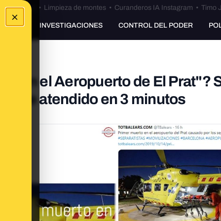
Bulos Ceuta
•
Limpieza de montes
•
Curanderos IA Instagram
•
Timo J
×
UNKING
INVESTIGACIONES
CONTROL DEL PODER
PO
o en el Aeropuerto de El Prat"? S
a y fue atendido en 3 minutos