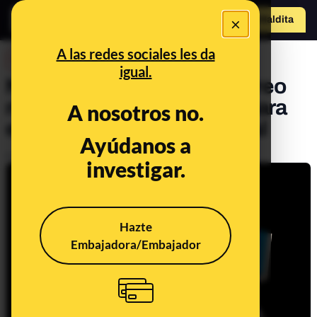
×
Hazte Maldit
o
Abrir menú
A las redes sociales les da
DESINFO
igual.
No, solicitar el voto por correo
no te exime de ser citado para
A nosotros no.
estar en una mesa electoral
Ayúdanos a
Publicado el
Sep 19, 2019, 4:37:04 PM
investigar.
Hazte
Embajadora/Embajador