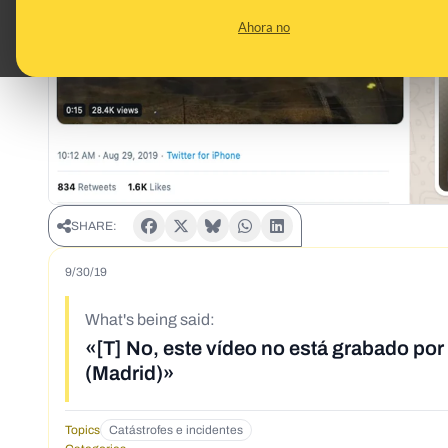
Ahora no
SHARE:
9/30/19
What's being said:
«[T] No, este vídeo no está grabado por
(Madrid)»
Topics
Catástrofes e incidentes