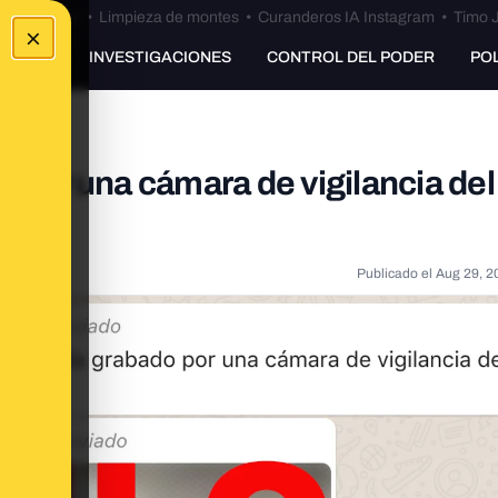
Bulos Ceuta
•
Limpieza de montes
•
Curanderos IA Instagram
•
Timo J
×
UNKING
INVESTIGACIONES
CONTROL DEL PODER
PO
o por una cámara de vigilancia del
Publicado el
Aug 29, 2