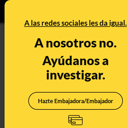
Grupos Ceuta
•
DESINFO
PREB
A las redes sociales les da igual.
DESINFO
A nosotros no.
No, este vídeo no está grabad
en Arganda del Rey (Madrid)
Ayúdanos a
investigar.
Clima
Hazte Embajadora/Embajador