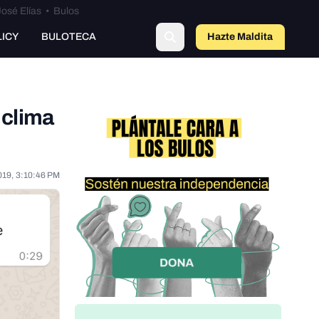
osé Elías
•
Bulos
LICY
BULOTECA
Hazte Maldit
a
 clima
019, 3:10:46 PM