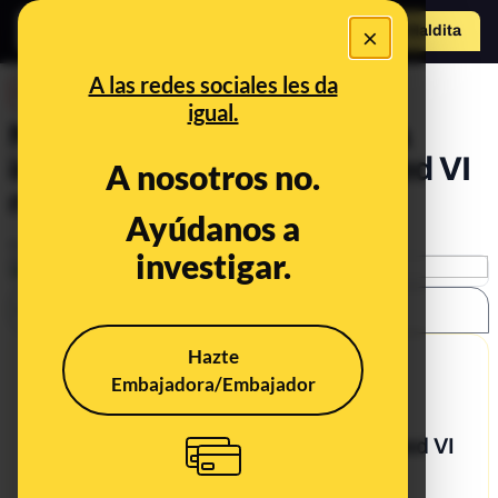
×
Hazte Maldit
a
Abrir menú
A las redes sociales les da
DESINFO
igual.
No, esta foto de Rubalcaba
inclinándose ante Mohamed VI
A nosotros no.
no es real*
Ayúdanos a
Publicado el
May 21, 2019, 9:01:40 AM
investigar.
SHARE:
Hazte
9/30/19
Embajadora/Embajador
What's being said:
«Rubalcaba se inclina ante Mohamed VI
y le besa la mano»