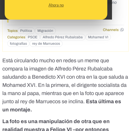
Rubalcaba se inclina ante Mohamed VI y le besa la mano
Ahora no
Channels:
Topics
Política
Migración
Categories
PSOE
Alfredo Pérez Rubalcaba
Mohamed VI
fotografías
rey de Marruecos
Está circulando mucho en redes un meme que
compara la imagen de Alfredo Pérez Rubalcaba
saludando a Benedicto XVI con otra en la que saluda a
Mohamed XVI. En la primera, el dirigente socialista da
la mano al papa, mientras que en la foto que aparece
junto al rey de Marruecos se inclina.
Esta última es
un montaje.
La foto es una manipulación de otra que en
realidad muestra a Felipe VI –por entonces