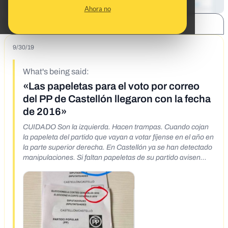
Ahora no
SHARE:
9/30/19
What's being said:
«Las papeletas para el voto por correo
del PP de Castellón llegaron con la fecha
de 2016»
CUIDADO Son la izquierda. Hacen trampas. Cuando cojan
la papeleta del partido que vayan a votar fíjense en el año en
la parte superior derecha. En Castellón ya se han detectado
manipulaciones. Si faltan papeletas de su partido avisen
@policia y se para votación.
https://x.com/Overlord_JJJ/status/1119541233234452480
Cuidadín esto es en Castellón, las papeletas del PP con
fecha de 2016...ya no saben como ganar, si gobiernan no
podréis volver a votar como en Venezuela.