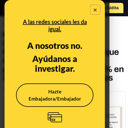
×
Hazte Maldit
a
Abrir menú
A las redes sociales les da
DESINFO
igual.
No hay pruebas de que PP,
Ciudadanos y Vox hayan
A nosotros no.
llegado a un pacto secreto que
Ayúdanos a
incluye bajar un 20% las
investigar.
pensiones en 2020 y un 10% en
2021 si ganan las elecciones
Publicado el
Apr 27, 2019, 11:07:50 AM
Hazte
Embajadora/Embajador