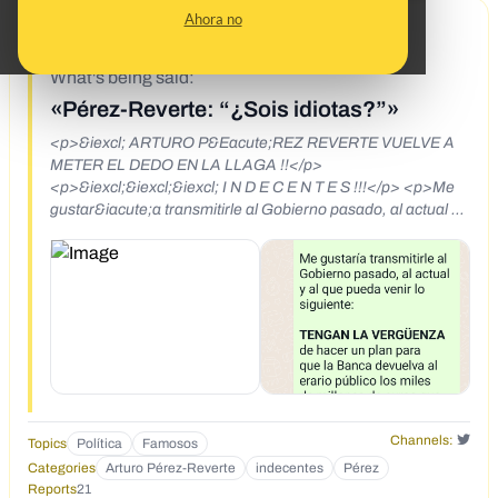
Ahora no
9/30/19
What's being said:
«Pérez-Reverte: “¿Sois idiotas?”»
<p>&iexcl; ARTURO P&Eacute;REZ REVERTE VUELVE A
METER EL DEDO EN LA LLAGA !!</p>
<p>&iexcl;&iexcl;&iexcl; I N D E C E N T E S !!!</p> <p>Me
gustar&iacute;a transmitirle al Gobierno pasado, al actual y
al que pueda venir lo siguiente:</p> <p>TENGAN LA
VERG&Uuml;ENZA de hacer un plan para que la Banca
devuelva al erario p&uacute;blico los miles de millones de
euros que Vds. les han dado para aumentar los beneficios
de sus accionistas y directivos.</p> <p>PONGAN COTO a
los desmanes de las empresas de telefon&iacute;a y de
ADSL que ofrecen los servicios m&aacute;s caros de
Europa y de peor calidad.</p> <p>HAGAN que todos los
corruptos y los de sus partidos tambi&eacute;n, devuelvan
el dinero equivalente a los perjuicios que han causado al
Channels:
Topics
Política
Famosos
erario p&uacute;blico con su mala gesti&oacute;n y sus
Categories
Arturo Pérez-Reverte
indecentes
Pérez
fechor&iacute;as, y endurezcan el C&oacute;digo Penal con
Reports
21