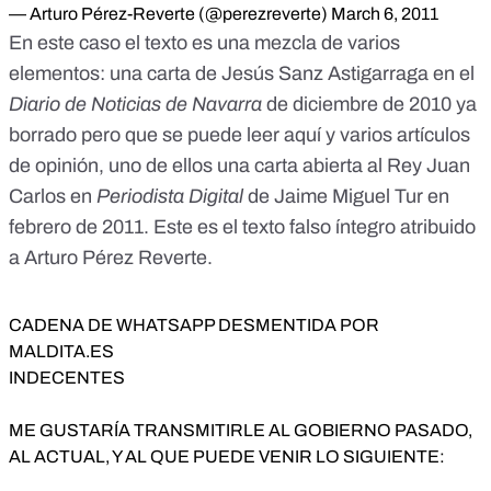
pernada&rdquo; mientras no se cambien las leyes que lo
— Arturo Pérez-Reverte (@perezreverte)
March 6, 2011
regula.</p> <p>&iquest;Y qui&eacute;nes las
En este caso el texto es una mezcla de varios
cambiar&aacute;n? &iquest;Ellos mismos?
elementos: una carta de Jesús Sanz Astigarraga en el
J&aacute;,J&aacute;,J&aacute;.</p> <p>Juntemos firmas
para que haya un proyecto de ley con &ldquo;cara y
Diario de Noticias de Navarra
de diciembre de 2010 ya
ojos&rdquo; para acabar con estos privilegios, y con otros.
borrado
pero que se puede leer aquí
y varios artículos
</p> <p>&iexcl;&iexcl;&iexcl; Haz que esto llegue al
Congreso a trav&eacute;s de tus amigos !!!
de opinión, uno de ellos una carta abierta al
Rey Juan
&iexcl;&iexcl;&iexcl; REENV&Iacute;ALO !!!&nbsp;</p>
Carlos en
Periodista Digital
de Jaime Miguel Tur en
<p>&Eacute;STA S&Iacute; DEBER&Iacute;A SER UNA DE
febrero de 2011.
ESAS CADENAS QUE NO SE DEBE ROMPER, PORQUE
Este es el texto falso íntegro atribuido
S&Oacute;LO NOSOTROS PODEMOS PONERLE
a Arturo Pérez Reverte.
REMEDIO A ESTO, Y &Eacute;STA, SI QUE
TRAER&Aacute; A&Ntilde;OS DE MALA SUERTE SI NO
PONEMOS REMEDIO, EST&Aacute; EN JUEGO NUESTRO
CADENA DE WHATSAPP DESMENTIDA POR
FUTURO Y EL DE NUESTROS HIJOS.</p>
MALDITA.ES
<p>Firmado:&nbsp;<br /> *Arturo P&eacute;rez
INDECENTES
Reverte</p>
ME GUSTARÍA TRANSMITIRLE AL GOBIERNO PASADO,
AL ACTUAL, Y AL QUE PUEDE VENIR LO SIGUIENTE: