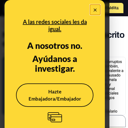
×
Hazte Maldit
o
Abrir menú
A las redes sociales les da
DESINFO
igual.
No, Pérez-Reverte no ha escrito
el texto "¿Sois idiotas?"
A nosotros no.
Publicado el
Apr 25, 2019, 7:00:39 AM
Ayúdanos a
investigar.
Hazte
Embajadora/Embajador
SHARE: