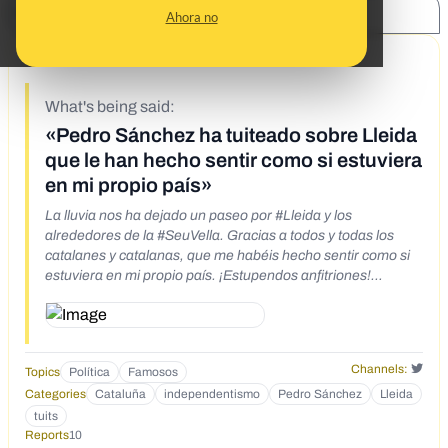
SHARE:
Ahora no
9/30/19
What's being said:
«Pedro Sánchez ha tuiteado sobre Lleida
que le han hecho sentir como si estuviera
en mi propio país»
La lluvia nos ha dejado un paseo por #Lleida y los
alrededores de la #SeuVella. Gracias a todos y todas los
catalanes y catalanas, que me habéis hecho sentir como si
estuviera en mi propio país. ¡Estupendos anfitriones!
#HazQuePase/ #VotaPSOE
Channels:
Topics
Política
Famosos
Categories
Cataluña
independentismo
Pedro Sánchez
Lleida
tuits
Reports
10