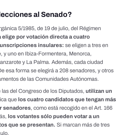
lecciones al Senado?
rgánica 5/1985, de 19 de julio, del Régimen
 elige por votación directa a cuatro
cunscripciones insulares:
se eligen a tres en
e, y uno en Ibiza-Formentera, Menorca,
Lanzarote y La Palma. Además, cada ciudad
e esa forma se elegirá a 208 senadores, y otros
rlamentos de las Comunidades Autónomas.
e las del Congreso de los Diputados,
utilizan un
fica que
los cuatro candidatos que tengan más
er senadores
, como está recogido en el
Art. 166
ás,
los votantes sólo pueden votar a un
tos que se presentan.
Si marcan más de tres
ulo.