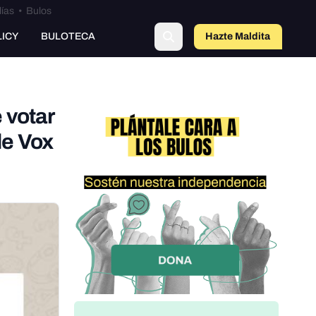
lías
•
Bulos
o
LICY
BULOTECA
Hazte Maldit
a
 votar
de Vox