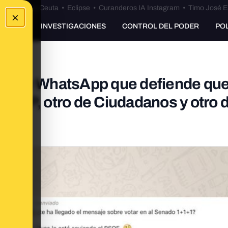
euta
•
Bulos Ceuta
•
Eclipse
•
Curanderos IA Instagram
•
Timo José E
×
UNKING
INVESTIGACIONES
CONTROL DEL PODER
PO
a de WhatsApp que defiende que
del PP, otro de Ciudadanos y otro 