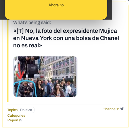
Ahora no
9/30/19
What's being said:
«[T] No, la foto del expresidente Mujica
en Nueva York con una bolsa de Chanel
no es real»
Channels:
Topics
Política
Categories
Reports
3