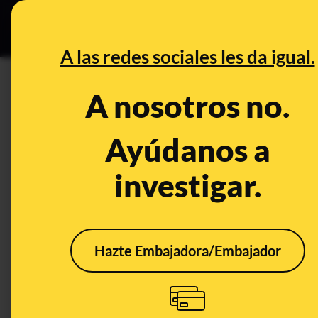
Especial C
DESINFO
PREB
A las redes sociales les da igual.
DESINFO
A nosotros no.
Hacerse pasar por un medio 
fraude
Ayúdanos a
investigar.
Publicado el
Sep 3, 2018, 7:23:42 AM
Hazte Embajadora/Embajador