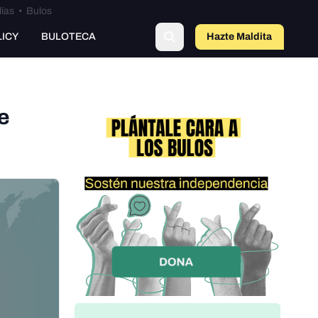
lías
•
Bulos
LICY
BULOTECA
Hazte Maldit
a
e