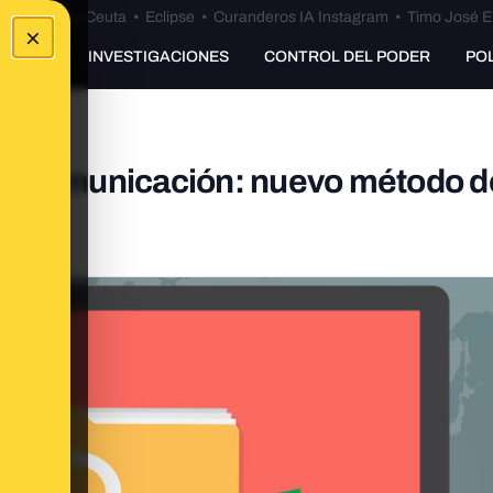
euta
•
Bulos Ceuta
•
Eclipse
•
Curanderos IA Instagram
•
Timo José E
×
UNKING
INVESTIGACIONES
CONTROL DEL PODER
PO
de comunicación: nuevo método d