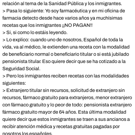
triunfar en España hay que ser moro o sudamericano, no
relación al tema de la Sanidad Pública y los inmigrantes.
saber hacer la O con un canuto y ser un desecho.* *> Un
> Pasa lo siguiente: Yo soy farmacéutica y en mi oficina de
saludo, Ari.* ____________________ *Puedo confirmar que
farmacia detecto desde hace varios años ya muchísimas
todo esto es cierto y que no se habla de ello porque no
recetas que los inmigrantes ¡¡NO PAGAN!!
interesa; respondo a quien esté interesado:*
<
farmaceuticos_adjuntos@yahoo.es
> *Tambien están los
> Si, si como lo estáis leyendo.
emigrantes españoles, que viven en sudamerica, vienen
> Lo explico: cuando uno de nosotros, Español de toda la
una vez al año, se hacen toda clase de chequeos, analiticas,
vida, va al médico, le extienden una receta con la modalidad
pruebas, rehabilitación, cuando a nosotros nos toca esperar
de beneficiario normal o beneficiario titular o si está jubilado
turno. Marchan cargados de medicamentos, los revenden y
pensionista titular. Eso quiere decir que se ha cotizado a la
se pagan el viaje para el año siguiente...* *que pais aguanta
tanto despilfarro? no quieren ahorrar, ahi lo tienen...*
Seguridad Social.
*revisen las pensiones noj contributivas y el gasto sanitario.*
> Pero los inmigrantes reciben recetas con las modalidades
*PASALO porfa!*
siguientes:
> Extranjero titular sin recursos, solicitud de extranjero sin
recursos, fármaco gratuito para extranjeros, menor extranjero
con fármaco gratuito y lo peor de todo: pensionista extranjero
fármaco gratuito mayor de 64 años. Esta última modalidad
quiere decir que estos inmigrantes se traen a sus ancianos a
recibir atención médica y recetas gratuitas pagadas por
nosotros los españoles.