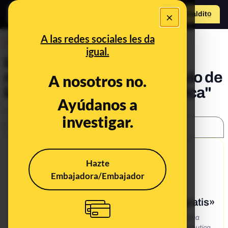
×
Hazte Maldit
o
Abrir menú
A las redes sociales les da
DESINFO
igual.
Los inmigrantes no tienen
medicamentos gratis: el bulo de
A nosotros no.
la "Carta de una farmacéutica"
Ayúdanos a
Publicado el
Aug 22, 2018, 6:58:47 AM
investigar.
SHARE:
9/30/19
Hazte
What's being said:
Embajadora/Embajador
«Carta de una farmacéutica: los
inmigrantes tienen medicamentos gratis»
*Carta de una farmaceutica.* *[(ruego le déis la máxima
difusión)]* *Esta es una carta que escribe una farmacéutica,