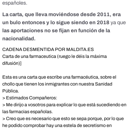
españoles.
los españoles.* *> Por otra parte se llevan gran cantidad de
medicamentos comprados en la farmacia o regalados a su
La carta, que lleva moviéndose desde 2011, era
país y además se jactan de ello.* *> Daré más datos: yo
resido en Majadahonda, Madrid y de lo que estoy hablando
un bulo entonces y lo sigue siendo en 2018
ya que
lo veo cada día aquí.* *> Se supone que el Ayuntamiento de
las aportaciones no se fijan en función de la
Majadahonda es de derechas y el mismo Ayuntamiento está
nacionalidad.
repartiendo vales a moros y sudamericanos para recibir
papillas y leches GRATIS y productos de higiene personal
CADENA DESMENTIDA POR MALDITA.ES
GRATIS.* *> Estos individuos, una vez que me dan el vale,
se compran cremas de 50 euros con el dinero que no se han
Carta de una farmaceutica (ruego le déis la máxima
gastado porque según ellos y jactándose, los españoles
difusión)]
somos todos tontos.* *> ¡¡Estoy harta!!!* *> Además me han
amenazado muchas veces en mi farmacia, pero muchas, y
Esta es una carta que escribe una farmacéutica, sobre el
yo luego con el miedo de salir del trabajo a las 9h30 cuando
chollo que tienen los inmigrantes con nuestra Sanidad
esta gente sabe dónde trabajo y mi horario.* *> Es
indignante y veo que no podemos hacer nada.* *> Bueno
Pública.
pues ya sabéis porque a los españoles nos va tan mal en la
> Estimados Compañeros:
Sanidad, porque todo se lo dan a estos UnterMenschen, ya
> Me dirijo a vosotros para explicar lo que está sucediendo en
lo veis. Y eso por no hablar de los pisos de protección oficial,
las farmacias españolas.
los comedores escolares, las guarderías...* *> O sea que yo
> Creo que es necesario que esto se sepa porque, por lo que
si tengo un hijo a mí que soy española de toda la vida no me
da nadie ni una ayuda y me puedo morir esperando. Para
he podido comprobar hay una estela de secretismo en