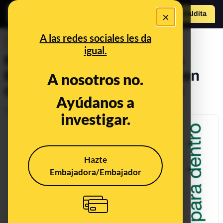
×
Hazte Maldit
a
Abrir menú
A las redes sociales les da
DESINFO
igual.
No, el papel de aluminio no
tiene un lado tóxico si está en
A nosotros no.
contacto con los alimentos
Ayúdanos a
Publicado el
Jul 27, 2018, 8:31:00 AM
investigar.
Hazte
Embajadora/Embajador