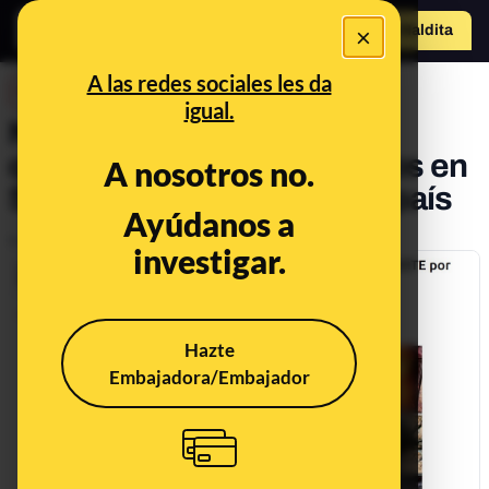
×
Hazte Maldit
a
Abrir menú
A las redes sociales les da
DESINFO
igual.
No, no han enjaulado y
quemado vivos a unos niños en
A nosotros no.
Siria por pedir la paz en su país
Ayúdanos a
Publicado el
May 17, 2018, 11:00:00 AM
investigar.
Hazte
Embajadora/Embajador