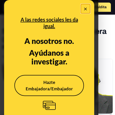
×
o
Hazte Maldit
a
Abrir menú
A las redes sociales les da
DESINFO
igual.
Sí, la cuenta de Quim Torra era
@quimtorra y sus tuits son
A nosotros no.
reales
Ayúdanos a
Publicado el
May 11, 2018, 7:41:48 AM
investigar.
Hazte
Embajadora/Embajador