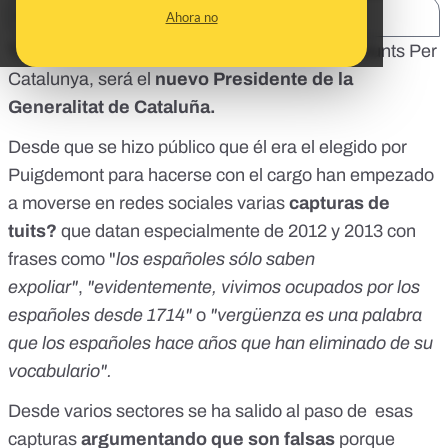
SHARE:
Ahora no
Todo apunta a que
Quim Torra
, diputado de Junts Per
Catalunya, será el
nuevo Presidente de la
Generalitat de Cataluña.
Desde que se hizo público que él era el elegido por
Puigdemont para hacerse con el cargo han empezado
a moverse en redes sociales varias
capturas de
tuits?
que datan especialmente de 2012 y 2013 con
frases como "
los españoles sólo saben
expoliar"
,
"evidentemente, vivimos ocupados por los
españoles desde 1714"
o
"vergüenza es una palabra
que los españoles hace años que han eliminado de su
vocabulario"
.
Desde varios sectores se ha salido al paso de esas
capturas
argumentando que son falsas
porque