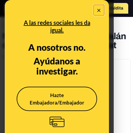
×
Hazte Maldit
a
Abrir menú
A las redes sociales les da
DESINFO
igual.
No, no han eliminado el catalán
de las webs de la Generalitat
A nosotros no.
Publicado el
Nov 27, 2017, 12:00:00 AM
Ayúdanos a
investigar.
Hazte
Embajadora/Embajador