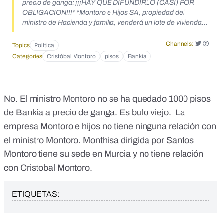
precio de ganga: ¡¡¡HAY QUE DIFUNDIRLO (CASI) POR
OBLIGACION!!!* *Montoro e Hijos SA, propiedad del
ministro de Hacienda y familia, venderá un lote de viviendas
de la nacionalizada Bankia adquiridas por un fondo buitre*
El banco malo, conocido oficialmente como Sociedad de
Channels:
Topics
Política
Gestión de Activos Procedentes de la Reestructuración
Categories
Cristóbal Montoro
pisos
Bankia
Bancaria (*Sareb*), ha vendido recientemente un millar de
viviendas de la nacionalizada *Bankia* al fondo de capital
riesgo (también llamados *fondos buitre*)* HIG Capital*,
establecido en Miami, por *100 millones de euros*. La
No. El ministro Montoro no se ha quedado 1000 pisos
inmobiliaria elegida por HIG para vender este lote de casas
de Bankia a precio de ganga. Es bulo viejo. La
ha sido *Montoro e Hijos SA (Monthisa)*, propiedad del
ministro de Hacienda,* Cristóbal Montoro*. La operación de
empresa Montoro e hijos no tiene ninguna relación con
venta de las *939 viviendas repartidas por diversos puntos
el ministro Montoro. Monthisa dirigida por Santos
de España* se ha cerrado por 100 millones de euros,
evidentemente por debajo del precio de mercado. Por tanto,
Montoro tiene su sede en Murcia y no tiene relación
la inmobiliaria de Montoro tiene por delante una posibilidad
con Cristobal Montoro.
inmejorable de realizar un *jugoso negocio gracias a la
Sareb*, entidad controlada por el Estado y dependiente de
la Comisión Europea. Incluso el diario estadounidense *The
ETIQUETAS:
Wall Street Journal* se ha hecho eco de los *"fortísimos
descuentos"* aplicados a este lote de viviendas que
pertenecía a Bankia, que dos meses atrás había sido tasado