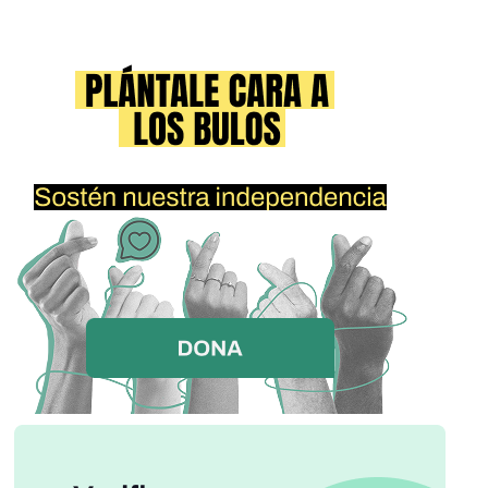
en *500 millones *y ahora se ha vendido sólo por 100.
Además, HIG sólo ha pagado el 51% de los inmuebles
gracias a una argucia financiera que mantiene el *49% de
las viviendas en propiedad de la Sareb*, lo que significa que
cada casa tiene un coste medio de *51.000 euros*. Una
auténtica ganga. *HACED QUE LA INFORMACIÓN
CIRCULE, QUE TODO EL MUNDO SEPA CON QUIÉN NOS
JUGAMOS LOS CUARTOS... *