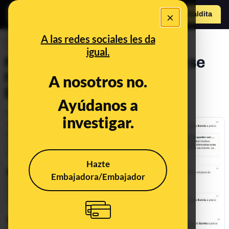
×
Hazte Maldit
a
Abrir menú
A las redes sociales les da
DESINFO
igual.
No. El ministro Montoro no se
ha quedado 1000 pisos de
A nosotros no.
Bankia a precio de ganga.
Ayúdanos a
Publicado el
Jul 4, 2017, 12:00:00 AM
investigar.
Hazte
Embajadora/Embajador