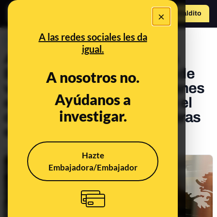
×
Hazte Maldit
o
Abrir menú
A las redes sociales les da
PREBUNKING
igual.
Ampliaciones del metro en
Barcelona, modernización de
A nosotros no.
vías en Madrid o nuevos trenes
Ayúdanos a
en Valencia: de dónde sale el
investigar.
dinero de algunas de las obras
en el transporte urbano
Publicado el
Jan 22, 2025, 3:50:53 PM
Hazte
Embajadora/Embajador