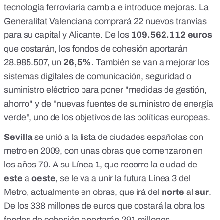
tecnología ferroviaria cambia e introduce mejoras. La
Generalitat Valenciana
comprará
22
nuevos tranvías
para su capital y Alicante. De los
109.562.112 euros
que
costarán
, los
fondos de cohesión
aportarán
28.985.507, un
26,5%
. También se van a mejorar los
sistemas digitales
de
comunicación
, seguridad o
suministro eléctrico para poner "medidas de gestión,
ahorro" y de "nuevas fuentes de suministro de energía
verde", uno de los
objetivos de las políticas europeas
.
Sevilla
se unió a la lista de ciudades españolas con
metro en
2009
, con unas obras que comenzaron en
los años 70. A su Línea 1, que recorre la ciudad de
este
a
oeste
, se le va a unir
la futura Línea 3 del
Metro
, actualmente en obras, que irá del
norte
al
sur
.
De los 338 millones de euros que costará la obra los
fondos de cohesión
aportarán
291 millones.