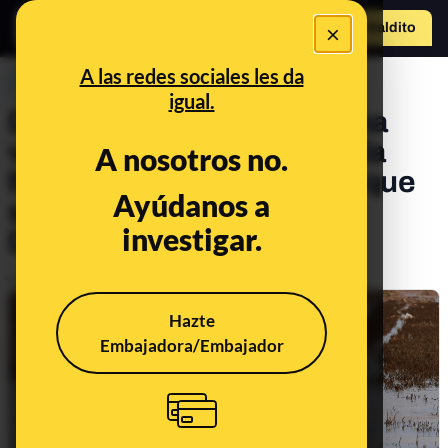
×
Hazte Maldit
o
Abrir menú
A las redes sociales les da
PREBUNKING
igual.
Desde la localización de una
víctima hasta su entrega a la
A nosotros no.
familia: este es el proceso que
Ayúdanos a
se sigue tras el paso de la
investigar.
DANA en Valencia
Publicado el
Nov 11, 2024, 4:46:23 PM
Hazte
Embajadora/Embajador