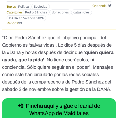
Libia (2023): Durante las inundaciones en Derna, se
Channels:
Topics
Política
Sociedad
movilizaron equipos de apoyo en menos de 72 horas.
Categories
Pedro Sánchez
donaciones
catástrofes
Valencia (2024): "Si necesitan ayuda, que la pidan".
DANA en Valencia 2024
Reports
33
“Dice Pedro Sánchez que el ‘objetivo principal’ del
Gobierno es ‘salvar vidas’. Lo dice 5 días después de
la #Dana y horas después de decir que
‘quien quiera
ayuda, que la pida’
. No tiene escrúpulos, ni
conciencia. Sólo quiere seguir en el poder”.
Mensajes
como este
han circulado por las redes sociales
después de la comparecencia de Pedro Sánchez del
sábado 2 de noviembre
sobre la gestión de la DANA
.
📲 ¡Pincha aquí y sigue el canal de
WhatsApp de Maldita.es