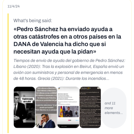
11/4/24
What's being said:
«Pedro Sánchez ha enviado ayuda a
otras catástrofes en a otros países en la
DANA de Valencia ha dicho que si
necesitan ayuda que la pidan»
Tiempos de envío de ayuda del gobierno de Pedro Sánchez:
Líbano (2020): Tras la explosión en Beirut, España envió un
avión con suministros y personal de emergencia en menos
de 48 horas. Grecia (2021): Durante los incendios
forestales, España movilizó aviones de extinción de
incendios en menos de 24 horas. Turquía (2023): Después
del terremoto, equipos de rescate españoles llegaron en 36
horas. Mozambique (2019): Tras el paso del ciclón Idai, el
and 11
more
gobierno español envió ayuda humanitaria en menos de 48
elements…
horas. Ucrania (2022): Al inicio del conflicto, España envió
aviones con ayuda humanitaria y equipos médicos en las
primeras 72 horas. Marruecos (2023): Tras el terremoto,
España envió equipos de rescate en menos de 24 horas.