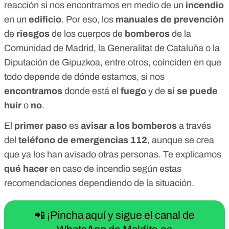
reacción si nos encontramos en medio de un
incendio
en un
edificio
. Por eso, los
manuales de prevención
de
riesgos
de los cuerpos de
bomberos
de la
Comunidad de Madrid
, la
Generalitat de Cataluña
o la
Diputación de Gipuzkoa
, entre otros, coinciden en que
todo depende de dónde estamos, si nos
encontramos
donde está el
fuego
y de
si se puede
huir
o
no
.
El
primer paso
es
avisar a los bomberos
a través
del
teléfono de emergencias 112
, aunque se crea
que ya los han avisado otras personas. Te explicamos
qué hacer
en caso de incendio según estas
recomendaciones dependiendo de la situación.
📲 ¡Pincha aquí y sigue el canal de