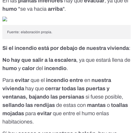
En las
plantas inferiores
hay que
evacuar
, ya que el
humo
"se va hacia
arriba
".
Fuente: elaboración propia.
Si el incendio está por debajo de nuestra vivienda
:
No hay que salir a la escalera
, ya que estará llena de
humo
y
calor
del
incendio
.
Para
evitar
que el
incendio entre
en
nuestra
vivienda
hay que
cerrar todas las puertas y
ventanas,
bajando las persianas
si fuese posible,
sellando las rendijas
de estas con
mantas
o
toallas
mojadas
para
evitar
que entre el humo enlas
habitaciones.