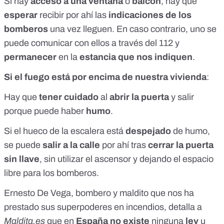
Si hay
acceso a una ventana
o
balcón
, hay que
esperar
recibir por ahí las
indicaciones de los
bomberos
una vez lleguen. En caso contrario, uno se
puede comunicar con ellos a través del 112 y
permanecer
en la
estancia que nos indiquen
.
Si el fuego está por encima de nuestra vivienda
:
Hay que
tener cuidado
al
abrir la puerta
y salir
porque puede haber
humo
.
Si el hueco de la escalera está
despejado
de humo,
se puede
salir a la calle
por ahí tras
cerrar la puerta
sin llave
, sin utilizar el ascensor y dejando el espacio
libre para los bomberos.
Ernesto De Vega, bombero y maldito que nos ha
prestado sus superpoderes en incendios, detalla a
Maldita.es
que en
España no existe
ninguna
ley
u