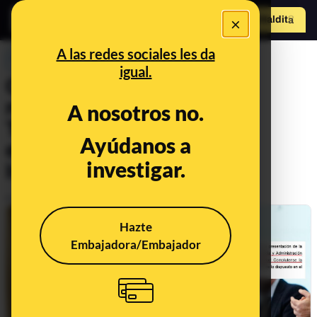
×
Hazte Maldit
o
Abrir menú
A las redes sociales les da
PREBUNKING
igual.
Qué dice y qué no dice el
recurso del Consejo de
A nosotros no.
Transparencia sobre el
Ayúdanos a
expediente académico de
investigar.
Isabel Díaz Ayuso
Publicado el
Dec 22, 2023, 5:35:24 PM
Hazte
Embajadora/Embajador