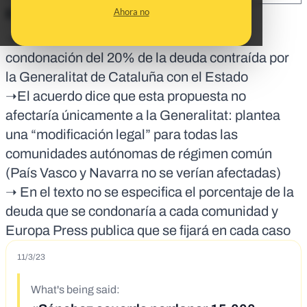
Ahora no
En corto:
➝ El pacto entre PSOE y ERC incluye la
condonación del 20% de la deuda contraída por
la Generalitat de Cataluña con el Estado
➝El acuerdo dice que esta propuesta no
afectaría únicamente a la Generalitat: plantea
una “modificación legal” para todas las
comunidades autónomas de régimen común
(País Vasco y Navarra no se verían afectadas)
➝ En el texto no se especifica el porcentaje de la
deuda que se condonaría a cada comunidad y
Europa Press publica que se fijará en cada caso
11/3/23
What's being said: