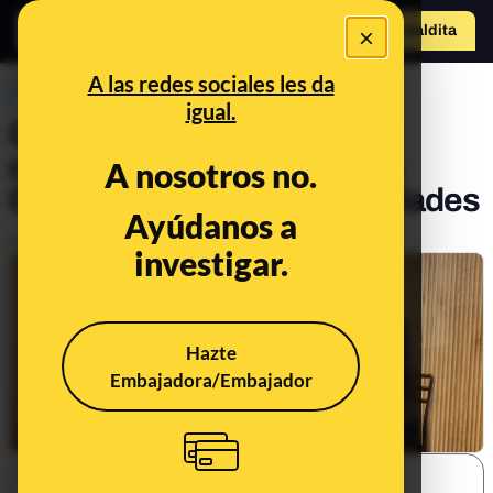
×
Hazte Maldit
o
Abrir menú
A las redes sociales les da
PREBUNKING
igual.
Qué se sabe y qué no de la
condonación de la deuda a
A nosotros no.
Cataluña y a otras comunidades
Ayúdanos a
Publicado el
Nov 3, 2023, 4:11:02 PM
investigar.
Hazte
Embajadora/Embajador
SHARE: