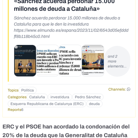
«Sánchez acuerda perdonar 15.000
millones de deuda a Cataluña»
Sánchez acuerda perdonar 15.000 millones de deuda a
Cataluña para que le den la investidura
https://www.elmundo.es/espana/2023/11/02/6543d05efddd
ff8b118b45c0.html
and 2
more
elements…
Channels:
Topics
Política
Categories
Cataluña
investidura
Pedro Sánchez
Esquerra Republicana de Catalunya (ERC)
deuda
Reports
6
ERC y el PSOE
han acordado la condonación del
20% de la deuda que la Generalitat de Cataluña