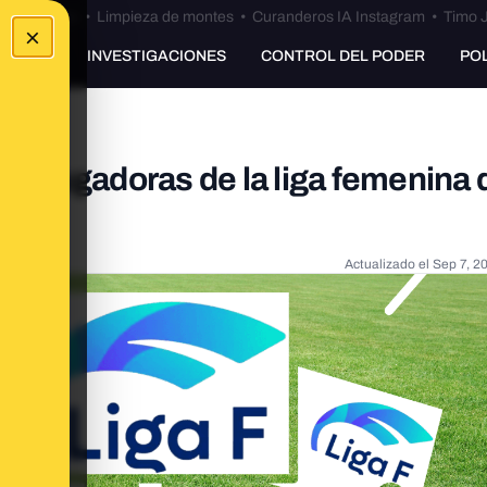
Bulos Ceuta
•
Limpieza de montes
•
Curanderos IA Instagram
•
Timo J
×
UNKING
INVESTIGACIONES
CONTROL DEL PODER
PO
las jugadoras de la liga femenina 
s
Actualizado el
Sep 7, 2