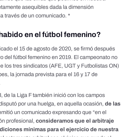
tamente asequibles dada la dimensión
 a través de un
comunicado
. *
habido en el fútbol femenino?
licado el 15 de agosto de 2020, se firmó después
o del fútbol femenino
en 2019. El campeonato no
ue
los tres sindicatos
(AFE, UGT y Futbolistas ON)
ubes
, la jornada prevista para el 16 y 17 de
.
 de la Liga F también inició con los campos
disputó por una huelga
, en aquella ocasión,
de las
 emitió
un comunicado
expresando que “en el
ón profesional,
consideramos que el arbitraje
iciones mínimas para el ejercicio de nuestra