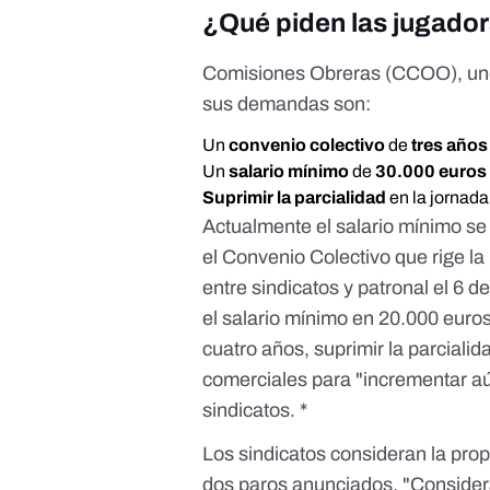
¿Qué piden las jugado
Comisiones Obreras (CCOO), uno d
sus demandas
son:
Un
convenio colectivo
de
tres año
Un
salario mínimo
de
30.000 euros
Suprimir la parcialidad
en la jornada
Actualmente el salario mínimo se 
el
Convenio Colectivo que rige la 
entre sindicatos y patronal el 6 
el salario mínimo en 20.000 euro
cuatro años, suprimir la parcialid
comerciales para "incrementar aú
sindicatos
. *
Los sindicatos consideran la prop
dos paros anunciados. "Consider