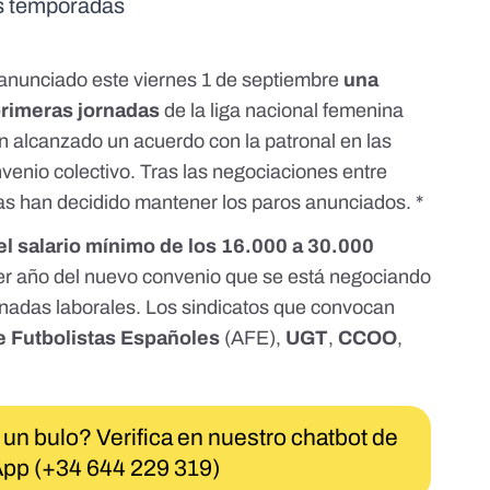
es temporadas
anunciado este viernes 1 de septiembre
una
primeras jornadas
de la liga nacional femenina
an alcanzado un acuerdo con la patronal en las
venio colectivo.
Tras las negociaciones entre
ras han decidido mantener los paros anunciados. *
l salario mínimo de los 16.000 a 30.000
cer año del nuevo convenio que se está negociando
jornadas laborales. Los sindicatos que convocan
e Futbolistas Españoles
(AFE),
UGT
,
CCOO
,
 un bulo? Verifica en nuestro chatbot de
pp (+34 644 229 319)