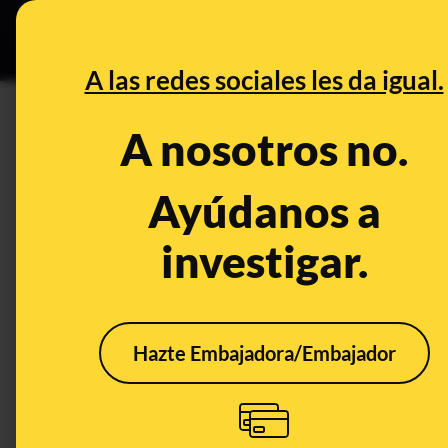
Grupos Ceuta
•
DESINFO
PREB
A las redes sociales les da igual.
PREBUNKING
A nosotros no.
La convocatoria de huelga de 
fútbol: preguntas y respuesta
Ayúdanos a
investigar.
Publicado el
Sep 1, 2023, 5:57:18 PM
Hazte Embajadora/Embajador