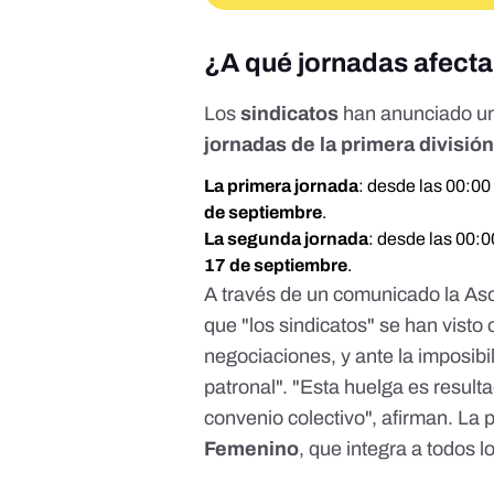
¿A qué jornadas afect
Los
sindicatos
han anunciado u
jornadas de la primera divisió
La primera jornada
: desde las 00:00
de septiembre
.
La segunda jornada
: desde las 00:0
17 de septiembre
.
A través de un
comunicado
la As
que "los sindicatos" se han visto
negociaciones, y ante la imposibi
patronal". "Esta huelga es resul
convenio colectivo", afirman. La 
Femenino
, que integra a todos l