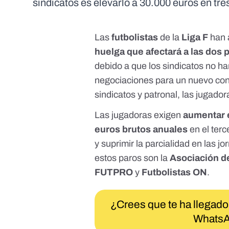
sindicatos es elevarlo a 30.000 euros en tr
Las
futbolistas
de la
Liga F
han 
huelga que afectará a las dos 
debido a que los sindicatos no h
negociaciones para un nuevo con
sindicatos y patronal, las jugado
Las jugadoras exigen
aumentar e
euros brutos anuales
en el ter
y suprimir la parcialidad en las 
estos paros son la
Asociación d
FUTPRO
y
Futbolistas ON
.
¿Crees que te ha llegado
WhatsA