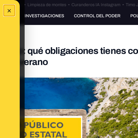
Bulos Ceuta
•
Limpieza de montes
•
Curanderos IA Instagram
•
Timo J
×
UNKING
INVESTIGACIONES
CONTROL DEL PODER
PO
pleo: qué obligaciones tienes co
ro en verano