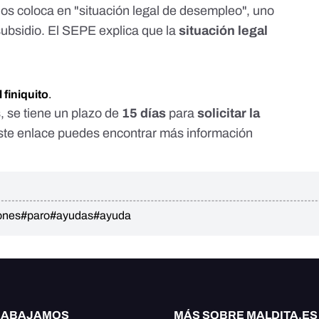
nos coloca en "situación legal de desempleo", uno
l subsidio. El SEPE
explica
que la
situación legal
 finiquito
.
 se tiene un plazo de
15 días
para
solicitar la
ste enlace
puedes encontrar más información
ones
#paro
#ayudas
#ayuda
RABAJAMOS
MÁS SOBRE MALDITA.ES