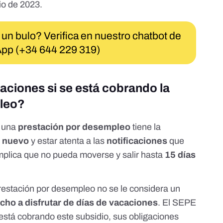
io de 2023.
 un bulo? Verifica en nuestro chatbot de
pp (+34 644 229 319)
aciones si se está cobrando la
pleo?
o una
prestación por desempleo
tiene la
o nuevo
y estar atenta a las
notificaciones
que
implica que no pueda moverse y salir hasta
15 días
restación por desempleo no se le considera un
cho a disfrutar de días de vacaciones
. El SEPE
stá cobrando este subsidio, sus obligaciones