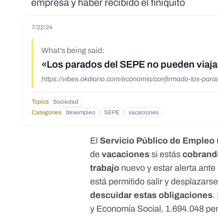
empresa y haber recibido el finiquito
7/22/24
What's being said:
«Los parados del SEPE no pueden viaja
https://vibes.okdiario.com/economia/confirmado-los-par
Topics
Sociedad
Categories
desempleo
SEPE
vacaciones
El
Servicio Público de Empleo
de
vacaciones
si estás
cobrando
trabajo
nuevo y estar alerta ante
está permitido salir y desplazar
descuidar estas obligaciones
.
y Economía Social
, 1.694.048 pe