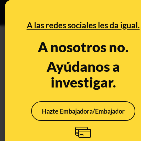
Grupos Ceuta
•
DESINFO
PREB
A las redes sociales les da igual.
PREBUNKING
A nosotros no.
Vacaciones y ayuda por desem
SEPE si estás cobrando el pa
Ayúdanos a
investigar.
Publicado el
Aug 3, 2023, 8:14:00 AM
Hazte Embajadora/Embajador