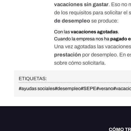
vacaciones sin gastar
. Eso no 
de los requisitos para solicitar e
de desempleo
se produce:
Con las
vacaciones agotadas
.
Cuando la empresa nos ha
pagado el
Una vez agotadas las vacaciones,
prestación
por desempleo. En
e
sobre cómo solicitarla.
ETIQUETAS:
#ayudas sociales
#desempleo
#SEPE
#verano
#vacaci
CÓMO T