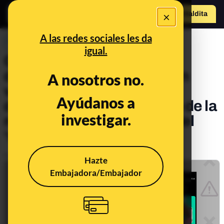
×
Hazte Maldit
o
Abrir menú
A las redes sociales les da
PREBUNKING
igual.
Cómo una
descontextualización de un
A nosotros no.
vídeo puede crear
Ayúdanos a
desinformaciones: el caso de la
investigar.
magistrada Velilla y la ley del
‘solo sí es sí’
Publicado el
Nov 21, 2022, 1:16:30 PM
Hazte
Embajadora/Embajador