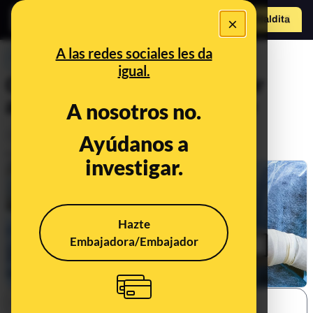
×
Hazte Maldit
o
Abrir menú
A las redes sociales les da
PREBUNKING
igual.
Consejos que debes seguir
antes de entrar a quirófano
A nosotros no.
Salud
Ayúdanos a
Publicado el
Oct 31, 2022, 3:22:17 PM
investigar.
Hazte
Embajadora/Embajador
SHARE: