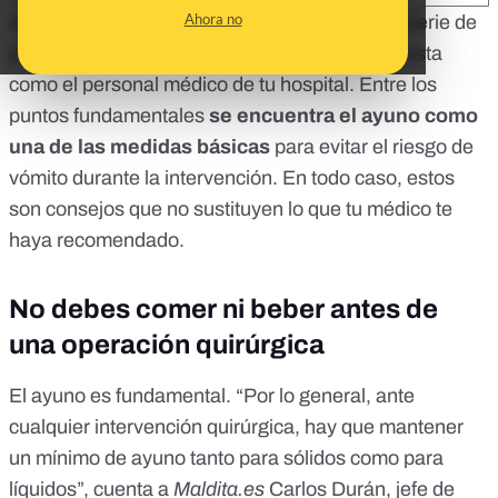
Ahora no
Antes de entrar a quirófano debes seguir una serie de
pasos de los que te informará tanto tu anestesista
como el personal médico de tu hospital. Entre los
puntos fundamentales
se encuentra el ayuno como
una de las medidas básicas
para evitar el riesgo de
vómito durante la intervención. En todo caso, estos
son consejos que no sustituyen lo que tu médico te
haya recomendado.
No debes comer ni beber antes de
una operación quirúrgica
El ayuno es fundamental. “Por lo general, ante
cualquier intervención quirúrgica, hay que mantener
un mínimo de ayuno tanto para sólidos como para
líquidos”, cuenta a
Maldita.es
Carlos Durán,
jefe de