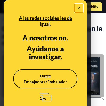
×
Hazte Maldit
o
Abrir menú
A las redes sociales les da
PREBUNKING
igual.
Cómo medios rusos emplean la
amenaza nuclear en sus
A nosotros no.
narrativas
Ayúdanos a
Publicado el
Sep 21, 2022, 11:25:42 AM
investigar.
Hazte
Embajadora/Embajador
SHARE: