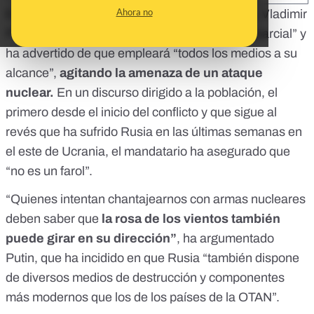
Ahora no
Este 21 de septiembre el presidente de Rusia, Vladimir
Putin, ha anunciado una movilización militar ”parcial” y
ha advertido de que empleará “todos los medios a su
alcance”,
agitando la amenaza de un ataque
nuclear.
En un discurso dirigido a la población
, el
primero desde el inicio del conflicto y que sigue al
revés que ha sufrido Rusia en las últimas semanas en
el este de Ucrania
, el mandatario ha asegurado que
“no es un farol”.
“Quienes intentan chantajearnos con armas nucleares
deben saber que
la rosa de los vientos también
puede girar en su dirección”
, ha argumentado
Putin, que ha incidido en que Rusia “también dispone
de diversos medios de destrucción y componentes
más modernos que los de los países de la OTAN”.