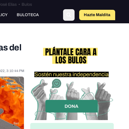
osé Elías
•
Bulos
o
LICY
BULOTECA
Hazte Maldit
a
as del
022, 3:10:44 PM