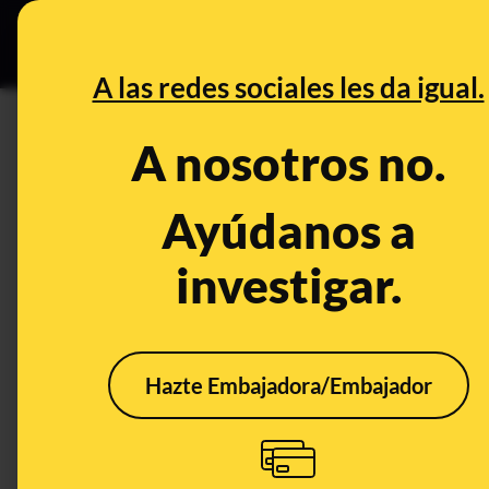
Grupos Ceuta
•
DESINFO
PREB
A las redes sociales les da igual.
PREBUNKING
A nosotros no.
Los efectos de la ola de calor
Mediterráneo y qué consecue
Ayúdanos a
investigar.
Medio ambiente
Hazte Embajadora/Embajador