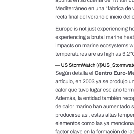
apunta en su cuenta de Twitter
qu
Mediterráneo en una “fábrica de va
recta final del verano e inicio de
Europe is not just experiencing 
experiencing a brutal marine heat
impacts on marine ecosystems wh
temperatures are as high as 6.2
— US StormWatch (@US_Stormwat
Según detalla el
Centro Euro-Me
artículo
, en 2003 ya se produjo una
calor que tuvo lugar ese año te
Además, la entidad también recog
de calor marino han aumentado s
producirse así, estas altas tempe
elementos como las ya mencionada
factor clave en la formación de l