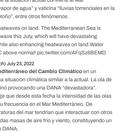
e la situación actual convierte al Mar
por de agua” y vaticina “lluvias torrenciales en la
l otoño”, entre otros fenómenos.
heatwaves on land. The Mediterranean Sea is
wave this July, which will have devastating
ile also enhancing heatwaves on land.Water
°C above normal!
pic.twitter.com/AFqSz6BEMD
ch)
July 23, 2022
diterráneo del Cambio Climático
en un
 situación climática similar a la actual. La ola de
rminó provocando una DANA “devastadora”.
e que desde esta fecha la intensidad de las olas
u frecuencia en el Mar Mediterráneo. De
raturas del mar tendrían que interactuar con otros
s masas de aire frío y viento, constituyendo un
as DANA.