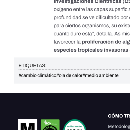
Investigaciones Científicas (C
oxígeno entre las capas superfici
profundidad se ve dificultado por
para ciertos organismos, su exis
cuánto dure esta”, detalla. Asim
favorecer la
proliferación de al
especies tropicales invasoras
ETIQUETAS:
#cambio climático
#ola de calor
#medio ambiente
CÓMO T
Metodolog