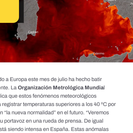
o a Europa este mes de julio ha hecho batir
ente. La
Organización Metrológica Mundia
l
ndica que estos fenómenos meteorológicos
 registrar
temperaturas superiores a los 40 ºC por
án “la nueva normalidad” en el futuro. “Veremos
su portavoz en una
rueda de prensa
. De igual
está siendo intensa en España
. Estas
anómalas