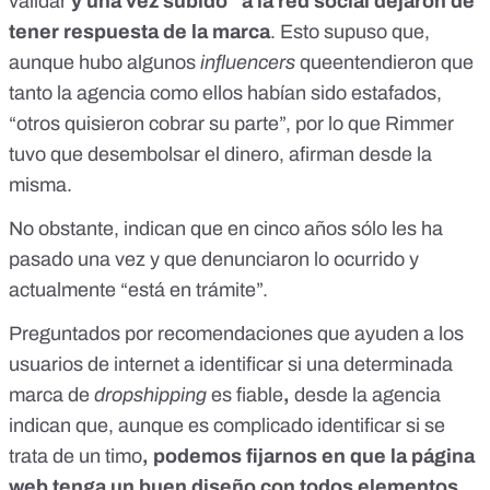
validar
y una vez subido” a la red social dejaron de
tener respuesta de la marca
. Esto supuso que,
aunque hubo algunos
influencers
queentendieron que
tanto la agencia como ellos habían sido estafados,
“otros quisieron cobrar su parte”, por lo que Rimmer
tuvo que desembolsar el dinero, afirman desde la
misma.
No obstante, indican que en cinco años sólo les ha
pasado una vez y que denunciaron lo ocurrido y
actualmente “está en trámite”.
Preguntados por recomendaciones que ayuden a los
usuarios de internet a identificar si una determinada
marca de
dropshipping
es fiable
,
desde la agencia
indican que, aunque es complicado identificar si se
trata de un timo
, podemos fijarnos en que la página
web tenga un buen diseño con todos elementos