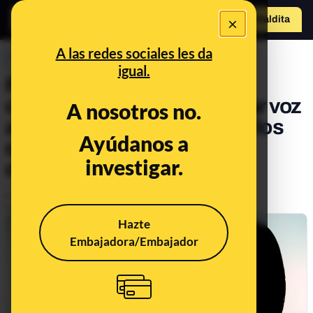
×
Hazte Maldit
o
Abrir menú
A las redes sociales les da
PREBUNKING
igual.
Por qué los medios de
comunicación no deben dar voz
A nosotros no.
a los dos lados sino contar los
Ayúdanos a
datos y las evidencias y
investigar.
destapar las mentiras
Publicado el
Jan 29, 2021, 5:52:52 PM
Actualizado el
Mar 22, 2021, 7:51:00 AM
Hazte
Embajadora/Embajador