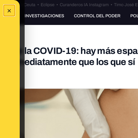
euta
•
Bulos Ceuta
•
Eclipse
•
Curanderos IA Instagram
•
Timo José E
×
UNKING
INVESTIGACIONES
CONTROL DEL PODER
PO
isis de la COVID-19: hay más esp
an inmediatamente que los que sí
 CIS