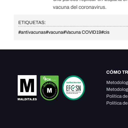
vacuna del coronavirus.
ETIQUETAS:
#antivacunas
#vacuna
#Vacuna COVID19
#cis
CÓMO T
Metodolog
Metodolog
Política d
Política de