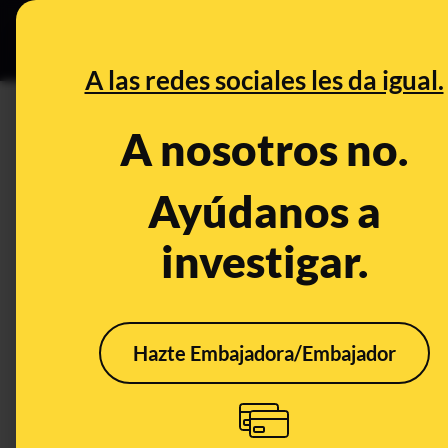
Especial C
DESINFO
PREB
A las redes sociales les da igual.
PREBUNKING
A nosotros no.
Un problema añadido en la cr
que dicen que no se vacunarí
Ayúdanos a
estarían dispuestos, según el
investigar.
Publicado el
Oct 16, 2020, 6:33:00 AM
Hazte Embajadora/Embajador