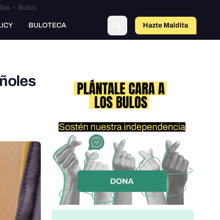
lías
•
Bulos
o
LICY
BULOTECA
Hazte Maldit
a
añoles