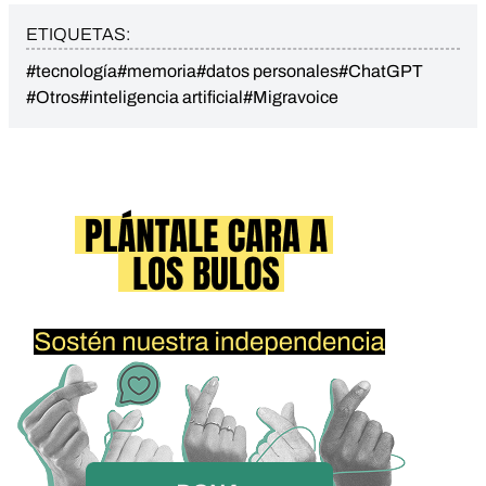
ETIQUETAS:
#tecnología
#memoria
#datos personales
#ChatGPT
#Otros
#inteligencia artificial
#Migravoice