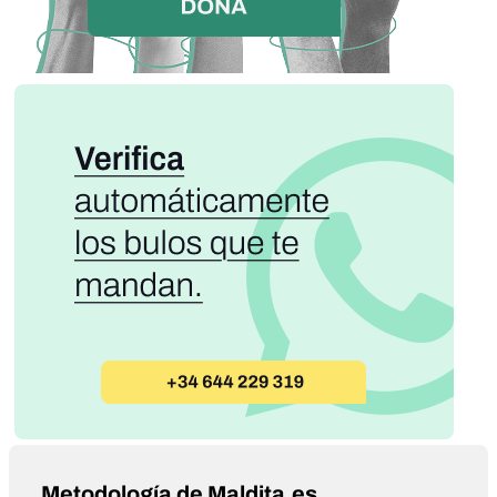
Metodología de Maldita.es