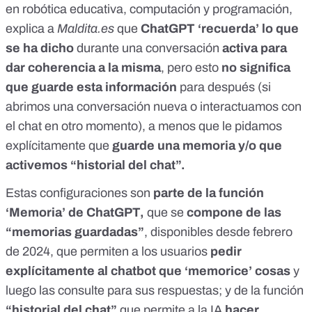
en robótica educativa, computación y programación,
explica a
Maldita.es
que
ChatGPT ‘recuerda’ lo que
se ha dicho
durante una conversación
activa para
dar coherencia a la misma
, pero esto
no significa
que guarde esta información
para después (si
abrimos una conversación nueva o interactuamos con
el chat en otro momento), a menos que le pidamos
explícitamente que
guarde una memoria y/o que
activemos “historial del chat”.
Estas configuraciones son
parte de la función
‘Memoria’ de ChatGPT,
que se
compone de las
“memorias guardadas”
,
disponibles desde febrero
de 2024
, que permiten a los usuarios
pedir
explícitamente al chatbot que ‘memorice’ cosas
y
luego las consulte para sus respuestas; y de la función
“historial del chat”
que permite a la IA
hacer