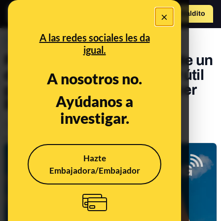
×
Hazte Maldit
o
Abrir menú
A las redes sociales les da
PREBUNKING
igual.
Por qué activar el 2G durante un
desastre natural puede ser útil
A nosotros no.
para enviar mensajes y hacer
Ayúdanos a
llamadas
investigar.
Tecnología
Publicado el
Nov 6, 2024, 3:40:15 PM
Hazte
Embajadora/Embajador