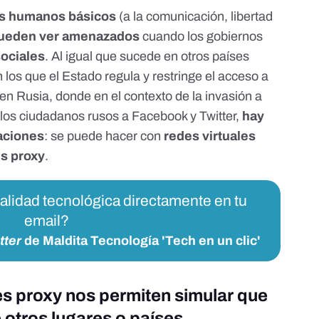
os humanos básicos
(a la comunicación, libertad
pueden ver amenazados
cuando los gobiernos
sociales
. Al igual que
sucede en otros países
n los que el Estado regula y restringe el acceso a
 en Rusia
, donde en el contexto de la invasión a
 los ciudadanos rusos a Facebook y Twitter,
hay
taciones
: se puede hacer con
redes virtuales
es proxy
.
ualidad tecnológica directamente en tu
email?
tter
de Maldita Tecnología 'Tech en un clic'
es proxy nos permiten simular que
otros lugares o países