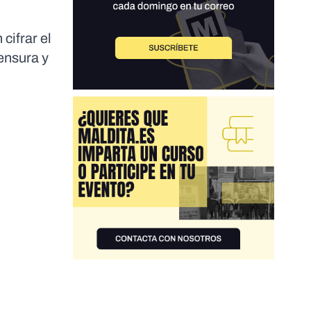
cifrar el
censura y