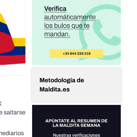
Metodología de
Maldita.es
X
e saltarse
mediarios