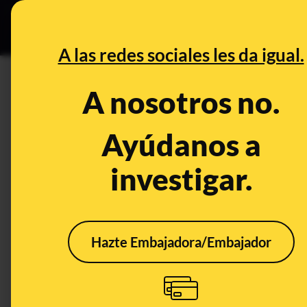
Especial C
DESINFO
PREB
A las redes sociales les da igual.
PREBUNKING
A nosotros no.
Cómo esquivar la censura a re
mensajería en Venezuela: el 
Ayúdanos a
poder acceder a X (Twitter), S
investigar.
Legislación
Publicado el
Aug 9,
Hazte Embajadora/Embajador