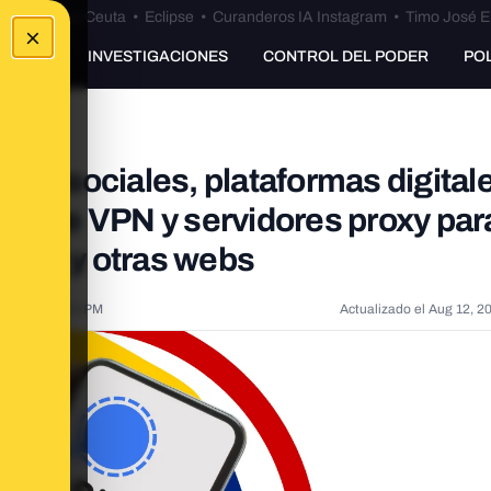
euta
•
Bulos Ceuta
•
Eclipse
•
Curanderos IA Instagram
•
Timo José E
×
UNKING
INVESTIGACIONES
CONTROL DEL PODER
PO
des sociales, plataformas digitale
uso de VPN y servidores proxy par
ignal y otras webs
 2024, 4:39:00 PM
Actualizado el
Aug 12, 2