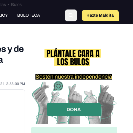
lías
•
Bulos
o
LICY
BULOTECA
Hazte Maldit
a
s y de
a
024, 2:33:00 PM