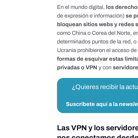
En el mundo digital
,
los derech
de expresión e información)
se 
bloquean sitios webs y redes 
como China o Corea del Norte
, e
determinados puntos de la red,
o
Ucrania prohibieron el acceso de
formas de esquivar estas limi
privadas o VPN
y con
servidor
¿Quieres recibir la act
Suscríbete aquí a la
newsle
Las VPN y los servidor
nos conectamos desde 