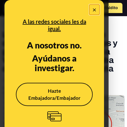
×
Hazte Maldit
o
Abrir menú
A las redes sociales les da
PREBUNKING
igual.
Los cambios de nombre de
direcciones en Google Maps y
A nosotros no.
por qué la Plaza de la Charca
Ayúdanos a
Verde de Madrid se mostraba
investigar.
como Plaza de Arriba España
Tecnología
Publicado el
Jun 20, 2023, 8:03:00 PM
Hazte
Actualizado el
Jun 27, 2023, 12:25:00 PM
Embajadora/Embajador