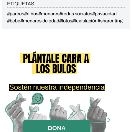
ETIQUETAS:
#padres
#niños
#menores
#redes sociales
#privacidad
#bebe
#menores de edad
#fotos
#legislación
#sharenting