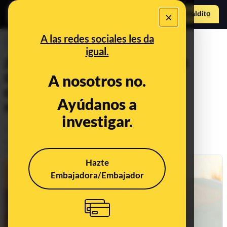
×
Hazte Maldit
o
Abrir menú
A las redes sociales les da
PREBUNKING
igual.
¡Mamá, papá, soltad ya esa
cámara! Los riesgos de
A nosotros no.
compartir imágenes de
Ayúdanos a
menores en Internet
investigar.
Legislación
Publicado el
Oct 23, 2020, 6:13:00 AM
Actualizado el
Oct 26, 2021, 9:23:00 AM
Hazte
Embajadora/Embajador