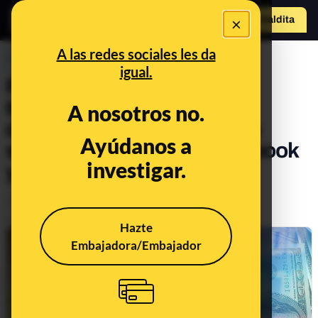
×
Hazte Maldit
a
Abrir menú
A las redes sociales les da
PREBUNKING
igual.
Por qué una empresa
tecnológica puede perder
A nosotros no.
dinero cuando se caen sus
Ayúdanos a
servicios: el caso de Facebook
investigar.
y su descenso en bolsa
Tecnología
Publicado el
Oct 5, 2021, 11:56:20 AM
Hazte
Embajadora/Embajador