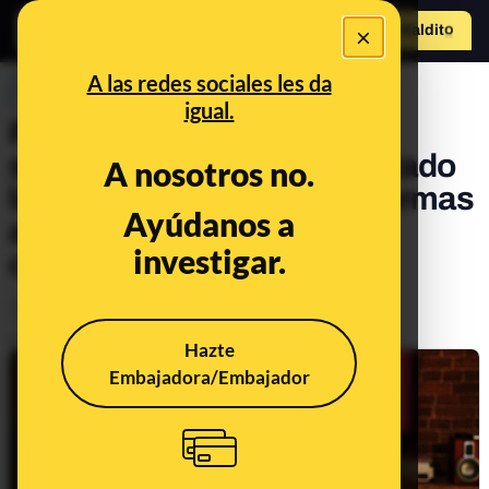
×
Hazte Maldit
o
Abrir menú
A las redes sociales les da
PREBUNKING
igual.
Piratería vs. servicios de
streaming: cómo han afectado
A nosotros no.
las suscripciones a plataformas
Ayúdanos a
a la descarga ilegal de
investigar.
contenidos
Tecnología
Publicado el
Sep 6, 2021, 8:13:00 AM
Hazte
Embajadora/Embajador