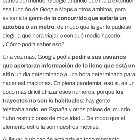
partes del mundo, Google anunció que
iba a extender
esa función
de Google Maps a otros ámbitos, para
avisar a la gente de l
o concurrido que estaría un
autobús o un metro
, de modo que la gente pudiese
elegir a qué hora viajar o con qué medio hacerlo.
¿Cómo podía saber eso?
Una vez más, Google podía
pedir a sus usuarios
que aportaran información de lo lleno que está un
sitio
un día determinado a una hora determinada
para
hacer estimaciones
. En plena pandemia, eso sí, es un
poco más difícil utilizar esos números, porque l
os
trayectos no son lo habituales
: hay gente
teletrabajando, en España y otros países del mundo
hubo restricciones de movilidad… De modo que el
elemento estrella son nuestros móviles.
Al llevar la ubicación activada en todo momento,