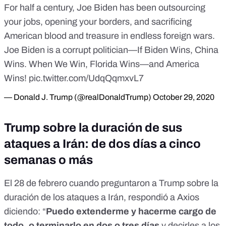
For half a century, Joe Biden has been outsourcing
your jobs, opening your borders, and sacrificing
American blood and treasure in endless foreign wars.
Joe Biden is a corrupt politician—If Biden Wins, China
Wins. When We Win, Florida Wins—and America
Wins!
pic.twitter.com/UdqQqmxvL7
— Donald J. Trump (@realDonaldTrump)
October 29, 2020
Trump sobre la duración de sus
ataques a Irán: de dos días a cinco
semanas o más
El 28 de febrero cuando preguntaron a Trump
sobre la
duración de los ataques a Irán
, respondió a Axios
diciendo: “
Puedo extenderme y hacerme cargo de
todo, o terminarlo en dos o tres días
y decirles a los