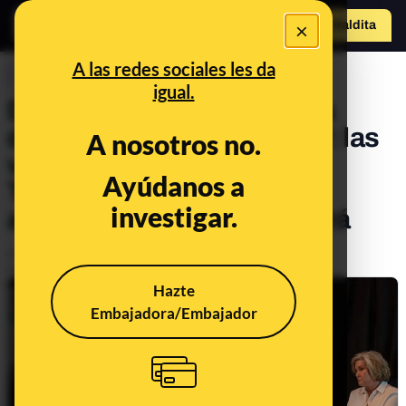
×
Hazte Maldit
a
Abrir menú
A las redes sociales les da
CONTROL DEL PODER
igual.
De acabar con el régimen a
destruir su arsenal nuclear: las
A nosotros no.
versiones del Gobierno de
Ayúdanos a
Trump sobre por qué han
investigar.
atacado Irán y cuánto durará
Publicado el
Mar 9, 2026, 2:06:32 PM
Actualizado el
May 7, 2026, 10:53:00 AM
Hazte
Embajadora/Embajador