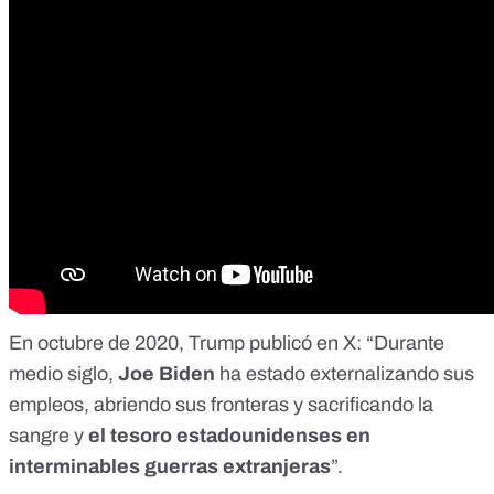
En
octubre de 2020
, Trump publicó en X: “Durante
medio siglo,
Joe Biden
ha estado externalizando sus
empleos, abriendo sus fronteras y sacrificando la
sangre y
el tesoro estadounidenses en
interminables guerras extranjeras
”.