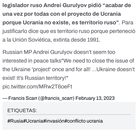
legislador ruso Andrei Gurulyov pidió “acabar de
una vez por todas con el proyecto de Ucrania
porque
Ucrania no existe, es territorio ruso
”
. Para
justificarlo dice que es territorio ruso porque perteneció
a la Unión Soviética, extinta desde 1991.
Russian MP Andrei Gurulyov doesn’t seem too
interested in peace talks"We need to close the issue of
the Ukraine 'project' once and for all! …Ukraine doesn’t
exist! It’s Russian territory!"
pic.twitter.com/MRw2T6oeFt
— Francis Scarr (@francis_scarr)
February 13, 2023
ETIQUETAS:
#Rusia
#Ucrania
#invasión
#conflicto ucrania