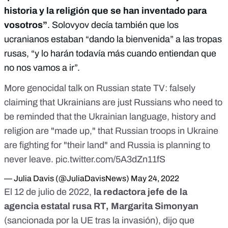
historia y la religión que se han inventado para
vosotros”
. Solovyov decía también que los
ucranianos estaban “dando la bienvenida” a las tropas
rusas, “y lo harán todavía más cuando entiendan que
no nos vamos a ir”.
More genocidal talk on Russian state TV: falsely
claiming that Ukrainians are just Russians who need to
be reminded that the Ukrainian language, history and
religion are "made up," that Russian troops in Ukraine
are fighting for "their land" and Russia is planning to
never leave.
pic.twitter.com/5A3dZn11fS
— Julia Davis (@JuliaDavisNews)
May 24, 2022
El 12 de julio de 2022,
la redactora jefe de la
agencia estatal rusa RT, Margarita Simonyan
(
sancionada por la UE tras la invasión
), dijo que