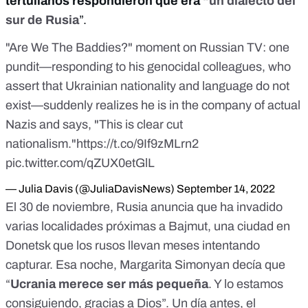
tertulianos respondieron que era “
un dialecto del
sur de Rusia
”.
"Are We The Baddies?" moment on Russian TV: one
pundit—responding to his genocidal colleagues, who
assert that Ukrainian nationality and language do not
exist—suddenly realizes he is in the company of actual
Nazis and says, "This is clear cut
nationalism."
https://t.co/9If9zMLrn2
pic.twitter.com/qZUX0etGlL
— Julia Davis (@JuliaDavisNews)
September 14, 2022
El 30 de noviembre,
Rusia anuncia que ha invadido
varias localidades próximas a Bajmut
, una ciudad en
Donetsk que los rusos llevan meses intentando
capturar. Esa noche, Margarita Simonyan decía que
“
Ucrania merece ser más pequeña
. Y lo estamos
consiguiendo, gracias a Dios”. Un día antes, el