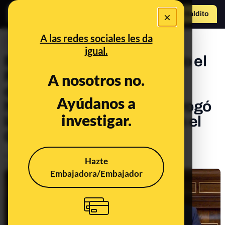
×
Hazte Maldit
o
Abrir menú
A las redes sociales les da
CONTROL DEL PODER
igual.
El PP y la eutanasia: cuando el
PP se oponía al aborto, el
A nosotros no.
divorcio o el matrimonio
Ayúdanos a
homosexual y luego no derogó
investigar.
las leyes cuando estuvo en el
Gobierno
Publicado el
Feb 16, 2020, 7:13:00 AM
Hazte
Actualizado el
Mar 18, 2021, 12:53:00 PM
Embajadora/Embajador