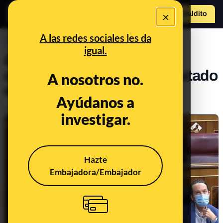
×
Hazte Maldit
o
Abrir menú
A las redes sociales les da
CONTROL DEL PODER
igual.
Cuando Pedro Sánchez se
comprometió a revisar el estado
A nosotros no.
de alarma a los 4 meses
Ayúdanos a
Publicado el
Mar 11, 2021, 5:20:23 PM
investigar.
Hazte
Embajadora/Embajador